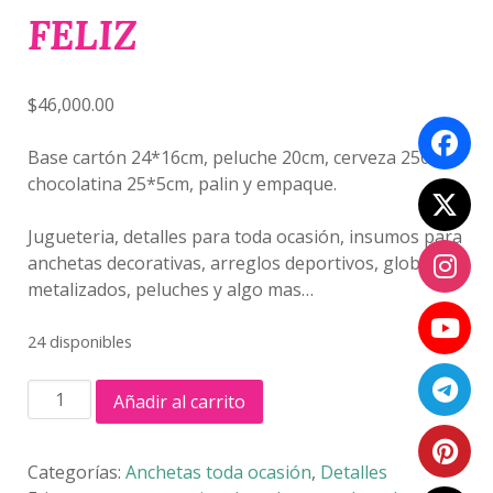
FELIZ
$
46,000.00
Base cartón 24*16cm, peluche 20cm, cerveza 250ml,
chocolatina 25*5cm, palin y empaque.
Jugueteria, detalles para toda ocasión, insumos para
anchetas decorativas, arreglos deportivos, globos
metalizados, peluches y algo mas…
24 disponibles
ANCHETA
Añadir al carrito
GRAM
FELIZ
cantidad
Categorías:
Anchetas toda ocasión
,
Detalles