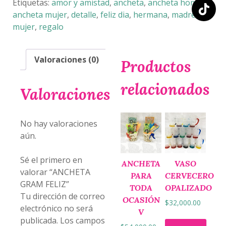
Etiquetas:
amor y amistad
,
ancheta
,
ancheta hombre
,
ancheta mujer
,
detalle
,
feliz dia
,
hermana
,
madre
,
mujer
,
regalo
Valoraciones (0)
Productos
relacionados
Valoraciones
No hay valoraciones
aún.
Sé el primero en
ANCHETA
VASO
valorar “ANCHETA
PARA
CERVECERO
GRAM FELIZ”
TODA
OPALIZADO
Tu dirección de correo
OCASIÓN
$
32,000.00
electrónico no será
V
publicada.
Los campos