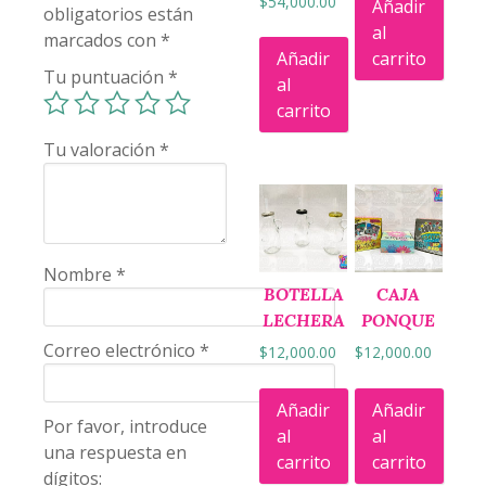
$
54,000.00
Añadir
obligatorios están
al
marcados con
*
Añadir
carrito
Tu puntuación
*
al
carrito
Tu valoración
*
Nombre
*
BOTELLA
CAJA
LECHERA
PONQUE
Correo electrónico
*
$
12,000.00
$
12,000.00
Añadir
Añadir
Por favor, introduce
al
al
una respuesta en
carrito
carrito
dígitos: