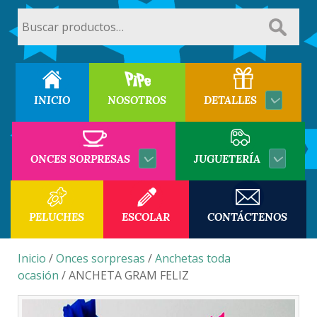
Buscar
por:
INICIO
NOSOTROS
DETALLES
ONCES SORPRESAS
JUGUETERÍA
PELUCHES
ESCOLAR
CONTÁCTENOS
Inicio
/
Onces sorpresas
/
Anchetas toda
ocasión
/ ANCHETA GRAM FELIZ