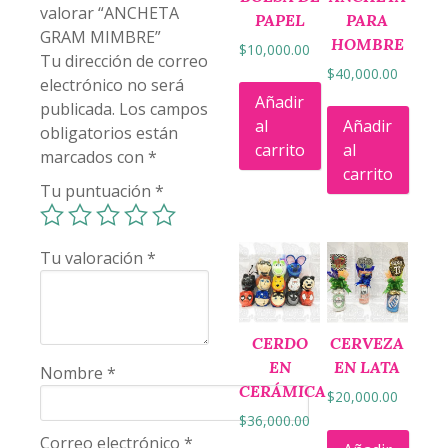
valorar “ANCHETA
PAPEL
PARA
GRAM MIMBRE”
HOMBRE
$
10,000.00
Tu dirección de correo
$
40,000.00
electrónico no será
Añadir
publicada.
Los campos
al
Añadir
obligatorios están
carrito
al
marcados con
*
carrito
Tu puntuación
*
Tu valoración
*
CERDO
CERVEZA
EN
EN LATA
Nombre
*
CERÁMICA
$
20,000.00
$
36,000.00
Correo electrónico
*