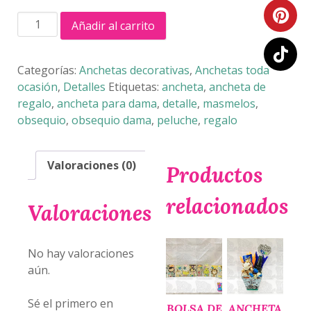
ANCHETA
Añadir al carrito
GRAM
MIMBRE
cantidad
Categorías:
Anchetas decorativas
,
Anchetas toda
ocasión
,
Detalles
Etiquetas:
ancheta
,
ancheta de
regalo
,
ancheta para dama
,
detalle
,
masmelos
,
obsequio
,
obsequio dama
,
peluche
,
regalo
Valoraciones (0)
Productos
relacionados
Valoraciones
No hay valoraciones
aún.
Sé el primero en
BOLSA DE
ANCHETA