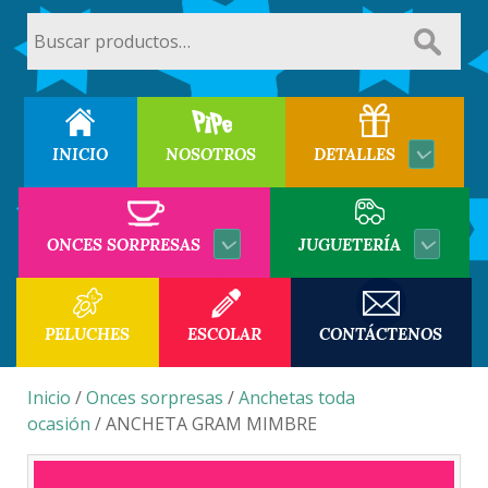
Buscar
por:
INICIO
NOSOTROS
DETALLES
ONCES SORPRESAS
JUGUETERÍA
PELUCHES
ESCOLAR
CONTÁCTENOS
Inicio
/
Onces sorpresas
/
Anchetas toda
ocasión
/ ANCHETA GRAM MIMBRE