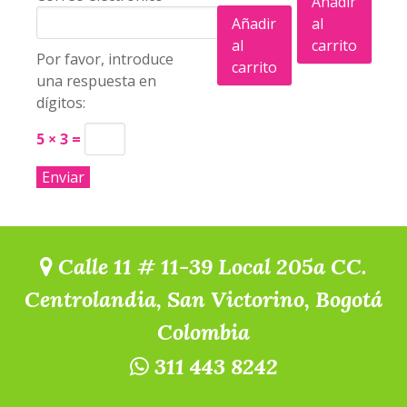
Añadir
Añadir
al
al
carrito
Por favor, introduce
carrito
una respuesta en
dígitos:
5 × 3 =
Calle 11 # 11-39 Local 205a CC.
Centrolandia, San Victorino, Bogotá
Colombia
311 443 8242