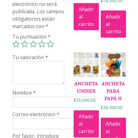
$
18,000.00
electrónico no será
Añadir
publicada.
Los campos
al
Añadir
obligatorios están
carrito
al
marcados con
*
carrito
Tu puntuación
*
Tu valoración
*
ANCHETA
ANCHETA
UNISEX
PARA
Nombre
*
PAPÁ II
$
30,000.00
$
36,000.00
Correo electrónico
*
Añadir
al
Añadir
carrito
al
Por favor, introduce