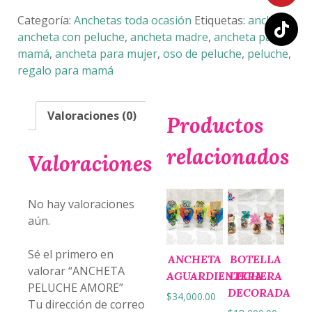
AMORE
cantidad
Categoría:
Anchetas toda ocasión
Etiquetas:
ancheta
,
ancheta con peluche
,
ancheta madre
,
ancheta para
mamá
,
ancheta para mujer
,
oso de peluche
,
peluche
,
regalo para mamá
Valoraciones (0)
Productos
relacionados
Valoraciones
No hay valoraciones
aún.
Sé el primero en
ANCHETA
BOTELLA
valorar “ANCHETA
AGUARDIENTERA
LECHERA
PELUCHE AMORE”
DECORADA
$
34,000.00
Tu dirección de correo