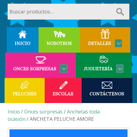
Buscar
por:
INICIO
NOSOTROS
DETALLES
ONCES SORPRESAS
JUGUETERÍA
PELUCHES
ESCOLAR
CONTÁCTENOS
Inicio
/
Onces sorpresas
/
Anchetas toda
ocasión
/ ANCHETA PELUCHE AMORE