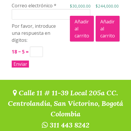
Correo electrónico
*
$
30,000.00
$
244,000.00
Añadir
Añadir
Por favor, introduce
al
al
una respuesta en
carrito
carrito
dígitos:
18 − 5 =
Calle 11 # 11-39 Local 205a CC.
Centrolandia, San Victorino, Bogotá
Colombia
311 443 8242