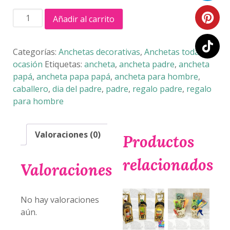
ANCHETA
Añadir al carrito
PICAPIEDRA
cantidad
Categorías:
Anchetas decorativas
,
Anchetas toda
ocasión
Etiquetas:
ancheta
,
ancheta padre
,
ancheta
papá
,
ancheta papa papá
,
ancheta para hombre
,
caballero
,
dia del padre
,
padre
,
regalo padre
,
regalo
para hombre
Valoraciones (0)
Productos
relacionados
Valoraciones
No hay valoraciones
aún.