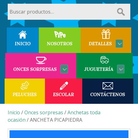
Buscar
por:
INICIO
NOSOTROS
DETALLES
ONCES SORPRESAS
JUGUETERÍA
PELUCHES
ESCOLAR
CONTÁCTENOS
Inicio
/
Onces sorpresas
/
Anchetas toda
ocasión
/ ANCHETA PICAPIEDRA