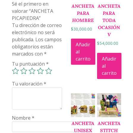
Sé el primero en
ANCHETA
ANCHETA
valorar “ANCHETA
PARA
PARA
PICAPIEDRA”
HOMBRE
TODA
Tu dirección de correo
OCASIÓN
$
30,000.00
electrónico no será
V
publicada.
Los campos
$
54,000.00
Añadir
obligatorios están
al
marcados con
*
carrito
Añadir
Tu puntuación
*
al
carrito
Tu valoración
*
Nombre
*
ANCHETA
ANCHETA
UNISEX
STITCH