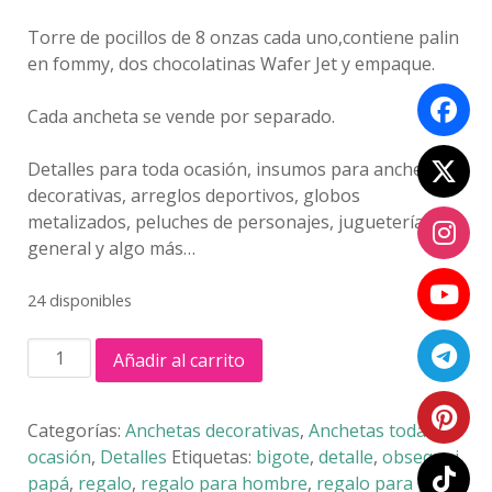
Torre de pocillos de 8 onzas cada uno,contiene palin
en fommy, dos chocolatinas Wafer Jet y empaque.
Cada ancheta se vende por separado.
Detalles para toda ocasión, insumos para anchetas
decorativas, arreglos deportivos, globos
metalizados, peluches de personajes, juguetería
general y algo más…
24 disponibles
ANCHETA
Añadir al carrito
TORRE
MUGG
PAPÁ
Categorías:
Anchetas decorativas
,
Anchetas toda
cantidad
ocasión
,
Detalles
Etiquetas:
bigote
,
detalle
,
obsequoi
,
papá
,
regalo
,
regalo para hombre
,
regalo para papá