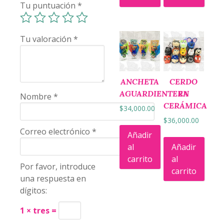
Tu puntuación
*
Tu valoración
*
ANCHETA
CERDO
AGUARDIENTERA
EN
Nombre
*
CERÁMICA
$
34,000.00
$
36,000.00
Correo electrónico
*
Añadir
al
Añadir
carrito
al
Por favor, introduce
carrito
una respuesta en
dígitos:
1 × tres =