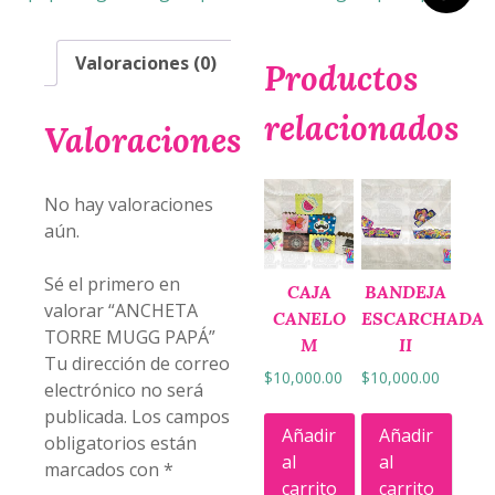
Valoraciones (0)
Productos
relacionados
Valoraciones
No hay valoraciones
aún.
Sé el primero en
CAJA
BANDEJA
valorar “ANCHETA
CANELO
ESCARCHADA
TORRE MUGG PAPÁ”
M
II
Tu dirección de correo
$
10,000.00
$
10,000.00
electrónico no será
publicada.
Los campos
Añadir
Añadir
obligatorios están
al
al
marcados con
*
carrito
carrito