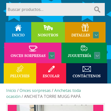
Buscar
por:
INICIO
NOSOTROS
DETALLES
ONCES SORPRESAS
JUGUETERÍA
PELUCHES
ESCOLAR
CONTÁCTENOS
Inicio
/
Onces sorpresas
/
Anchetas toda
ocasión
/ ANCHETA TORRE MUGG PAPÁ