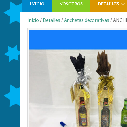
INICIO
NOSOTROS
DETALLES
Inicio
/
Detalles
/
Anchetas decorativas
/ ANCH