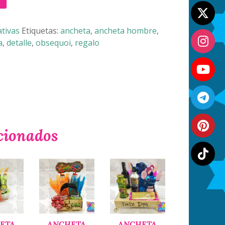
tivas
Etiquetas:
ancheta
,
ancheta hombre
,
a
,
detalle
,
obsequoi
,
regalo
cionados
ETA
ANCHETA
ANCHETA