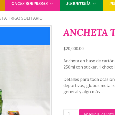
ONCES SORPRESAS
JUGUETERÍA
PE
ETA TRIGO SOLITARIO
ANCHETA T
$
20,000.00
Ancheta en base de cartón
250ml con sticker, 1 choco
Detalles para toda ocasión
deportivos, globos metaliz
general y algo más…
ANCHETA
Añadir al carrito