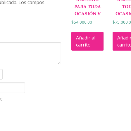
blicada.
Los campos
PARA TODA
TO
OCASIÓN V
OCASI
$
54,000.00
$
75,000.
Añadir al
Añadir
carrito
carrit
s: