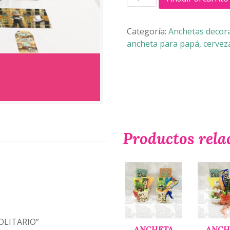
TRIGO
SOLITARIO
cantidad
Categoría:
Anchetas decora
ancheta para papá
,
cervez
Productos rela
SOLITARIO”
ANCHETA
ANCH