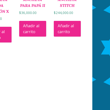
DA
PARA PAPÁ II
STITCH
ÓN X
$
36,000.00
$
244,000.00
00
Añadir al
Añadir al
 al
carrito
carrito
o