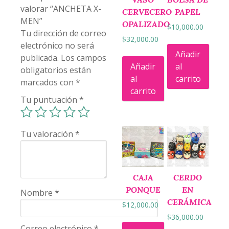
valorar “ANCHETA X-
CERVECERO
PAPEL
MEN”
OPALIZADO
$
10,000.00
Tu dirección de correo
$
32,000.00
electrónico no será
Añadir
publicada.
Los campos
Añadir
al
obligatorios están
al
carrito
marcados con
*
carrito
Tu puntuación
*
Tu valoración
*
CAJA
CERDO
PONQUE
EN
Nombre
*
CERÁMICA
$
12,000.00
$
36,000.00
Correo electrónico
*