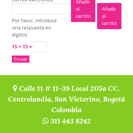
Añadir
al
Añadir
carrito
al
Por favor, introduce
carrito
una respuesta en
dígitos:
15 + 15 =
Calle 11 # 11-39 Local 205a CC.
Centrolandia, San Victorino, Bogotá
Colombia
311 443 8242