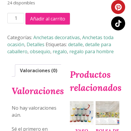
24 disponibles
ANCHETA
Añadir al carrito
X-
MEN
cantidad
Categorías:
Anchetas decorativas
,
Anchetas toda
ocasión
,
Detalles
Etiquetas:
detalle
,
detalle para
caballero
,
obsequio
,
regalo
,
regalo para hombre
Valoraciones (0)
Productos
relacionados
Valoraciones
No hay valoraciones
aún.
Sé el primero en
VASO
BOLSA DE