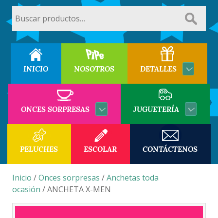
Buscar
por:
INICIO
NOSOTROS
DETALLES
ONCES SORPRESAS
JUGUETERÍA
PELUCHES
ESCOLAR
CONTÁCTENOS
Inicio
/
Onces sorpresas
/
Anchetas toda
ocasión
/ ANCHETA X-MEN