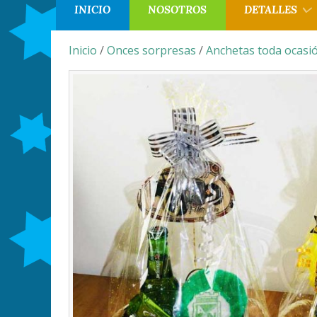
INICIO
NOSOTROS
DETALLES
Inicio
/
Onces sorpresas
/
Anchetas toda ocasi