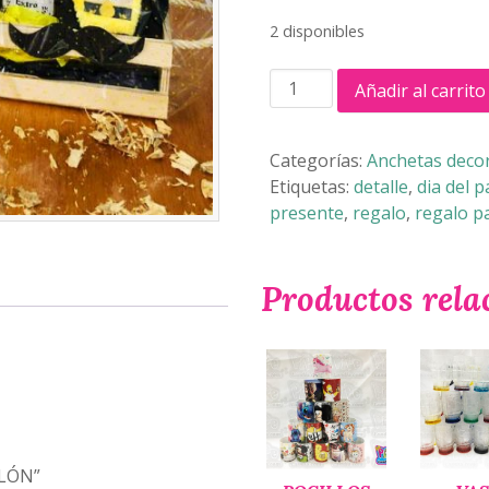
2 disponibles
ANCHETA
Añadir al carrito
MINI
BALÓN
cantidad
Categorías:
Anchetas decor
Etiquetas:
detalle
,
dia del 
presente
,
regalo
,
regalo p
Productos rela
ALÓN”