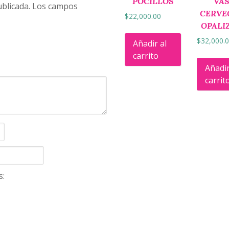
POCILLOS
VA
blicada.
Los campos
CERVE
$
22,000.00
OPALI
$
32,000.
Añadir al
carrito
Añadir
carrit
s: