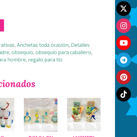
ativas
,
Anchetas toda ocasión
,
Detalles
padre
,
obsequio
,
obsequio para caballero
,
ara hombre
,
regalo para tío
cionados