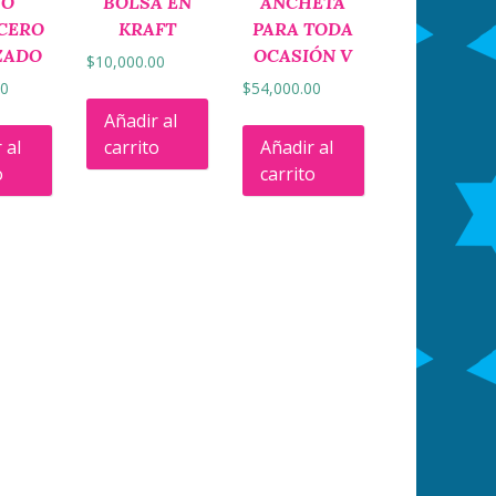
SO
BOLSA EN
ANCHETA
CERO
KRAFT
PARA TODA
ZADO
OCASIÓN V
$
10,000.00
00
$
54,000.00
Añadir al
 al
carrito
Añadir al
o
carrito