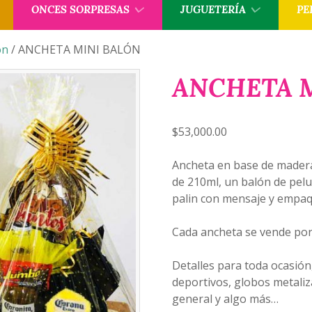
ONCES SORPRESAS
JUGUETERÍA
PE
ón
/ ANCHETA MINI BALÓN
ANCHETA 
$
53,000.00
Ancheta en base de madera
de 210ml, un balón de pel
palin con mensaje y empaq
Cada ancheta se vende por
Detalles para toda ocasión
deportivos, globos metaliz
general y algo más…