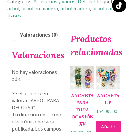
cantidad
Categorías:
Accesorios y varios
,
Detalles
Etiquetas:
arbol
,
árbol en madera
,
árbol madera
,
árbol para
frases
Valoraciones (0)
Productos
relacionados
Valoraciones
No hay valoraciones
aún.
Sé el primero en
ANCHETA
ANCHETA
valorar “ÁRBOL PARA
PARA
UP
DECORAR”
TODA
$
54,000.00
Tu dirección de correo
OCASIÓN
electrónico no será
XV
Añadir
publicada.
Los campos