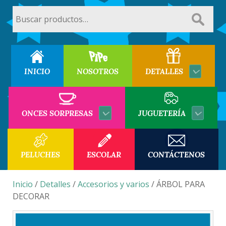
Buscar
por:
INICIO
NOSOTROS
DETALLES
ONCES SORPRESAS
JUGUETERÍA
PELUCHES
ESCOLAR
CONTÁCTENOS
Inicio
/
Detalles
/
Accesorios y varios
/ ÁRBOL PARA
DECORAR