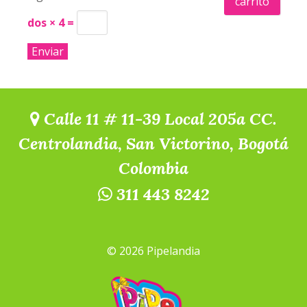
carrito
dos × 4 =
Calle 11 # 11-39 Local 205a CC.
Centrolandia, San Victorino, Bogotá
Colombia
311 443 8242
© 2026 Pipelandia