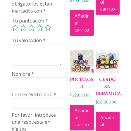
$
30,000.00
al
obligatorios están
carrito
marcados con
*
Añadir
Tu puntuación
*
al
carrito
Tu valoración
*
Nombre
*
POCILLOS
CERDO
II
EN
CERÁMICA
Correo electrónico
*
$
22,000.00
$
36,000.00
Añadir
Por favor, introduce
al
Añadir
una respuesta en
carrito
al
dígitos: