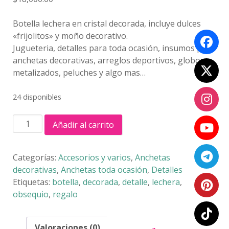
Botella lechera en cristal decorada, incluye dulces
«frijolitos» y moño decorativo.
Jugueteria, detalles para toda ocasión, insumos para
anchetas decorativas, arreglos deportivos, globos
metalizados, peluches y algo mas…
24 disponibles
BOTELLA
Añadir al carrito
LECHERA
DECORADA
cantidad
Categorías:
Accesorios y varios
,
Anchetas
decorativas
,
Anchetas toda ocasión
,
Detalles
Etiquetas:
botella
,
decorada
,
detalle
,
lechera
,
obsequio
,
regalo
Valoraciones (0)