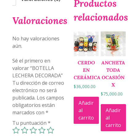
Productos
relacionados
Valoraciones
No hay valoraciones
aún.
Sé el primero en
CERDO
ANCHETA
valorar “BOTELLA
EN
TODA
LECHERA DECORADA”
CERÁMICA
OCASIÓN
Tu dirección de correo
X
$
36,000.00
electrónico no será
$
75,000.00
publicada.
Los campos
Añadir
obligatorios están
al
Añadir
marcados con
*
carrito
al
Tu puntuación
*
carrito