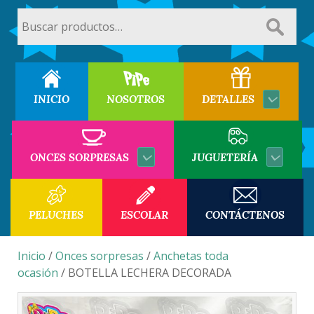
Buscar
por:
INICIO
NOSOTROS
DETALLES
ONCES SORPRESAS
JUGUETERÍA
PELUCHES
ESCOLAR
CONTÁCTENOS
Inicio
/
Onces sorpresas
/
Anchetas toda
ocasión
/ BOTELLA LECHERA DECORADA