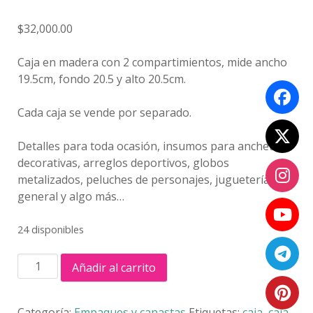
$
32,000.00
Caja en madera con 2 compartimientos, mide ancho
19.5cm, fondo 20.5 y alto 20.5cm.
Cada caja se vende por separado.
Detalles para toda ocasión, insumos para anchetas
decorativas, arreglos deportivos, globos
metalizados, peluches de personajes, juguetería
general y algo más…
24 disponibles
CAJA
Añadir al carrito
ROSA
SIERRA
cantidad
Categoría:
Empaques y canastas
Etiquetas:
caja
,
caja