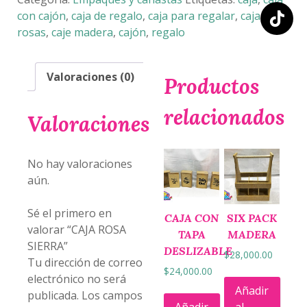
con cajón
,
caja de regalo
,
caja para regalar
,
caja
rosas
,
caje madera
,
cajón
,
regalo
Valoraciones (0)
Productos
relacionados
Valoraciones
No hay valoraciones
aún.
Sé el primero en
CAJA CON
SIX PACK
valorar “CAJA ROSA
TAPA
MADERA
SIERRA”
DESLIZABLE
$
28,000.00
Tu dirección de correo
$
24,000.00
electrónico no será
Añadir
publicada.
Los campos