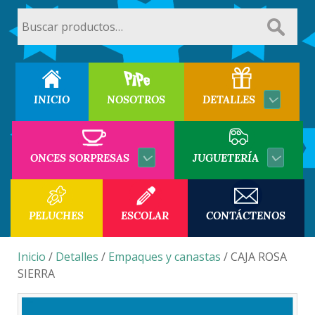
Buscar
por:
INICIO
NOSOTROS
DETALLES
ONCES SORPRESAS
JUGUETERÍA
PELUCHES
ESCOLAR
CONTÁCTENOS
Inicio
/
Detalles
/
Empaques y canastas
/ CAJA ROSA
SIERRA