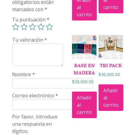
Añadir
al
obligatorios están
al
carrito
marcados con
*
carrito
Tu puntuación
*
Tu valoración
*
BASE EN
TRI PACK
MADERA
Nombre
*
$
36,000.00
$
28,000.00
Añadir
Correo electrónico
*
Añadir
al
al
carrito
carrito
Por favor, introduce
una respuesta en
dígitos: