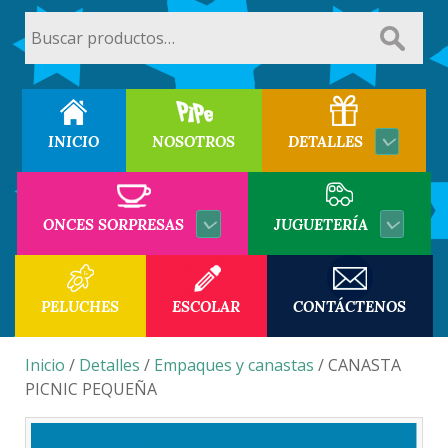
Buscar
por:
INICIO
NOSOTROS
DETALLES
ONCES SORPRESAS
JUGUETERÍA
PELUCHES
ESCOLAR
CONTÁCTENOS
Inicio
/
Detalles
/
Empaques y canastas
/ CANASTA
PICNIC PEQUEÑA