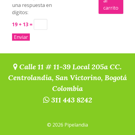
al
una respuesta en
carrito
dígitos:
19 + 13 =
Calle 11 # 11-39 Local 205a CC.
Centrolandia, San Victorino, Bogotá
Colombia
311 443 8242
© 2026 Pipelandia