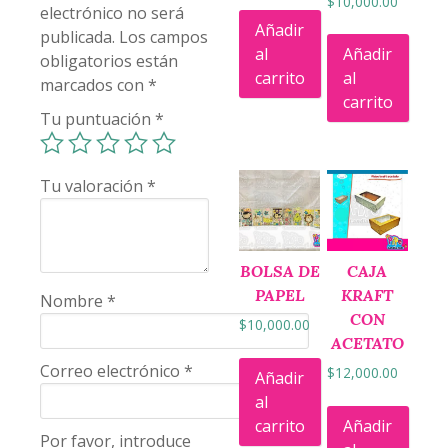
$
10,000.00
electrónico no será
Añadir
publicada.
Los campos
al
Añadir
obligatorios están
carrito
al
marcados con
*
carrito
Tu puntuación
*
Tu valoración
*
BOLSA DE
CAJA
PAPEL
KRAFT
Nombre
*
CON
$
10,000.00
ACETATO
Correo electrónico
*
$
12,000.00
Añadir
al
carrito
Añadir
Por favor, introduce