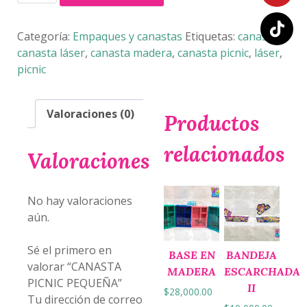
PICNIC
PEQUEÑA
cantidad
Categoría:
Empaques y canastas
Etiquetas:
canasta
,
canasta láser
,
canasta madera
,
canasta picnic
,
láser
,
picnic
Valoraciones (0)
Productos
relacionados
Valoraciones
No hay valoraciones
aún.
Sé el primero en
BASE EN
BANDEJA
valorar “CANASTA
MADERA
ESCARCHADA
PICNIC PEQUEÑA”
II
$
28,000.00
Tu dirección de correo