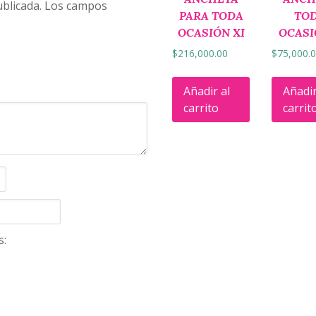
blicada.
Los campos
PARA TODA
TO
OCASIÓN XI
OCASI
$
216,000.00
$
75,000.
Añadir al
Añadir
carrito
carrit
s: