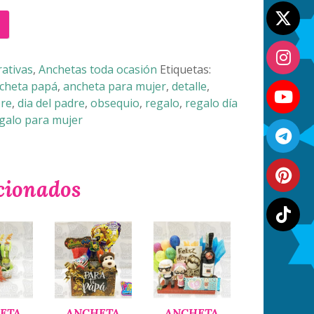
ativas
,
Anchetas toda ocasión
Etiquetas:
cheta papá
,
ancheta para mujer
,
detalle
,
bre
,
dia del padre
,
obsequio
,
regalo
,
regalo día
galo para mujer
cionados
ETA
ANCHETA
ANCHETA