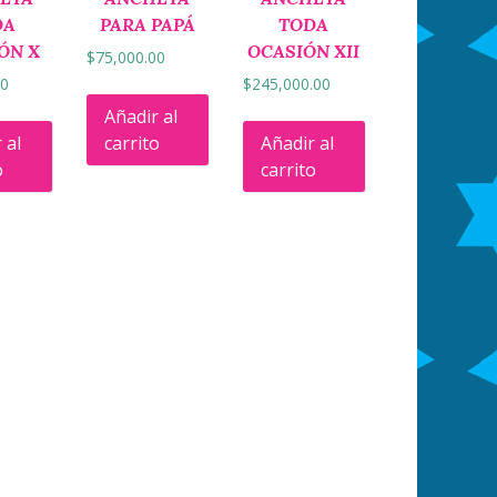
DA
PARA PAPÁ
TODA
ÓN X
OCASIÓN XII
$
75,000.00
00
$
245,000.00
Añadir al
 al
carrito
Añadir al
o
carrito