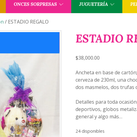
ONCES SORPRESAS
JUGUETERÍA
PE
ón
/ ESTADIO REGALO
ESTADIO R
$
38,000.00
Ancheta en base de cartón;
cerveza de 230ml, una choc
dos masmelos, dos trufas d
Detalles para toda ocasión
deportivos, globos metaliz
general y algo más…
24 disponibles