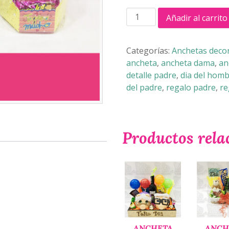
ESTADIO
Añadir al carrito
REGALO
cantidad
Categorías:
Anchetas decor
ancheta
,
ancheta dama
,
an
detalle padre
,
dia del hom
del padre
,
regalo padre
,
re
Productos rela
ANCHETA
ANCH