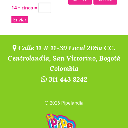
14 − cinco =
Calle 11 # 11-39 Local 205a CC.
Centrolandia, San Victorino, Bogotá
Colombia
311 443 8242
© 2026 Pipelandia