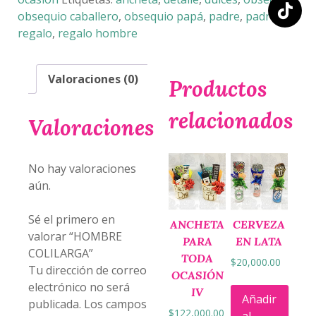
obsequio caballero
,
obsequio papá
,
padre
,
padres
,
regalo
,
regalo hombre
Valoraciones (0)
Productos
relacionados
Valoraciones
No hay valoraciones
aún.
Sé el primero en
ANCHETA
CERVEZA
valorar “HOMBRE
PARA
EN LATA
COLILARGA”
TODA
$
20,000.00
Tu dirección de correo
OCASIÓN
electrónico no será
IV
Añadir
publicada.
Los campos
$
122,000.00