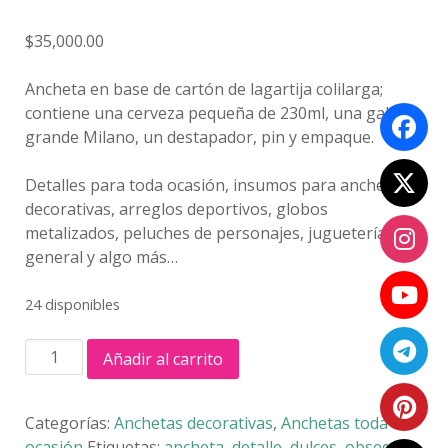
$
35,000.00
Ancheta en base de cartón de lagartija colilarga;
contiene una cerveza pequeña de 230ml, una galleta
grande Milano, un destapador, pin y empaque.
Detalles para toda ocasión, insumos para anchetas
decorativas, arreglos deportivos, globos
metalizados, peluches de personajes, juguetería
general y algo más…
24 disponibles
HOMBRE
Añadir al carrito
COLILARGA
cantidad
Categorías:
Anchetas decorativas
,
Anchetas toda
ocasión
Etiquetas:
ancheta
,
detalle
,
dulces
,
obsequio
,