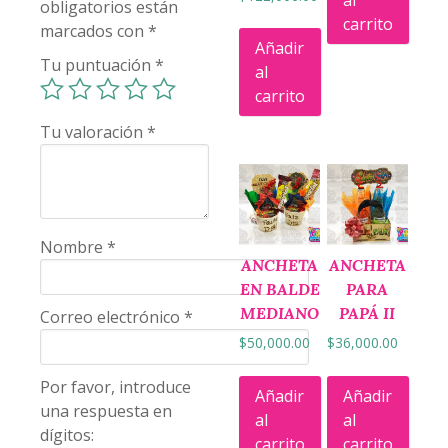
al
obligatorios están
carrito
marcados con
*
Añadir
Tu puntuación
*
al
carrito
Tu valoración
*
Nombre
*
ANCHETA
ANCHETA
EN BALDE
PARA
MEDIANO
PAPÁ II
Correo electrónico
*
$
50,000.00
$
36,000.00
Por favor, introduce
Añadir
Añadir
una respuesta en
al
al
dígitos:
carrito
carrito