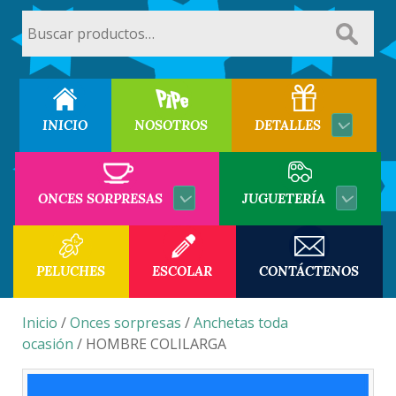
Buscar
por:
INICIO
NOSOTROS
DETALLES
ONCES SORPRESAS
JUGUETERÍA
PELUCHES
ESCOLAR
CONTÁCTENOS
Inicio
/
Onces sorpresas
/
Anchetas toda
ocasión
/ HOMBRE COLILARGA