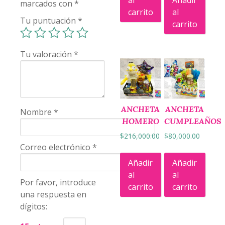
al
Añadir
marcados con
*
carrito
al
Tu puntuación
*
carrito
Tu valoración
*
ANCHETA
ANCHETA
Nombre
*
HOMERO
CUMPLEAÑOS
$
216,000.00
$
80,000.00
Correo electrónico
*
Añadir
Añadir
al
al
Por favor, introduce
carrito
carrito
una respuesta en
dígitos: