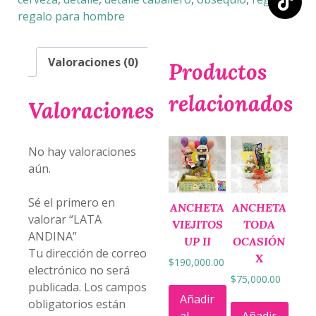
regalo para hombre
Valoraciones (0)
Productos
relacionados
Valoraciones
No hay valoraciones
aún.
Sé el primero en
ANCHETA
ANCHETA
valorar “LATA
VIEJITOS
TODA
ANDINA”
UP II
OCASIÓN
Tu dirección de correo
X
$
190,000.00
electrónico no será
$
75,000.00
publicada.
Los campos
Añadir
obligatorios están