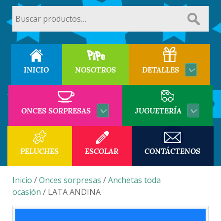
Buscar
por:
INICIO
NOSOTROS
DETALLES
ONCES SORPRESAS
JUGUETERÍA
PELUCHES
ESCOLAR
CONTÁCTENOS
Inicio
/
Onces sorpresas
/
Anchetas toda
ocasión
/ LATA ANDINA