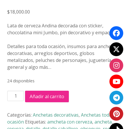
$
18,000.00
Lata de cerveza Andina decorada con sticker,
chocolatina mini Jumbo, pin decorativo y empaque.
Detalles para toda ocasión, insumos para anchetas
decorativas, arreglos deportivos, globos
metalizados, peluches de personajes, juguetería
general y algo más…
24 disponibles
LATA
Añadir al carrito
ANDINA
cantidad
Categorías:
Anchetas decorativas
,
Anchetas toda
ocasión
Etiquetas:
amcheta con cerveza
,
ancheta
,
cerveza
,
detalle
,
detalle caballero
,
obsequio
,
regalo
,