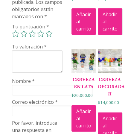
publicada.
Los campos
obligatorios están
Añadir
Añadir
marcados con
*
al
al
Tu puntuación
*
carrito
carrito
Tu valoración
*
CERVEZA
CERVEZA
Nombre
*
EN LATA
DECORADA
II
$
20,000.00
Correo electrónico
*
$
14,000.00
Añadir
al
Añadir
Por favor, introduce
carrito
al
una respuesta en
carrito