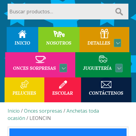
Buscar
por:
INICIO
NOSOTROS
DETALLES
ONCES SORPRESAS
JUGUETERÍA
PELUCHES
ESCOLAR
CONTÁCTENOS
Inicio
/
Onces sorpresas
/
Anchetas toda
ocasión
/ LEONCIN