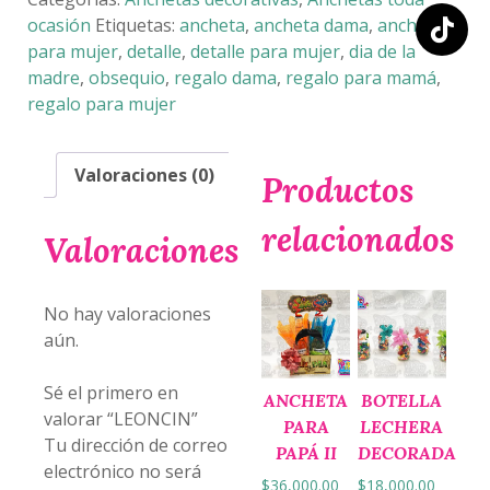
ocasión
Etiquetas:
ancheta
,
ancheta dama
,
ancheta
para mujer
,
detalle
,
detalle para mujer
,
dia de la
madre
,
obsequio
,
regalo dama
,
regalo para mamá
,
regalo para mujer
Valoraciones (0)
Productos
relacionados
Valoraciones
No hay valoraciones
aún.
Sé el primero en
ANCHETA
BOTELLA
valorar “LEONCIN”
PARA
LECHERA
Tu dirección de correo
PAPÁ II
DECORADA
electrónico no será
$
36,000.00
$
18,000.00