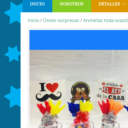
INICIO
NOSOTROS
DETALLES
Inicio
/
Onces sorpresas
/
Anchetas toda ocasi