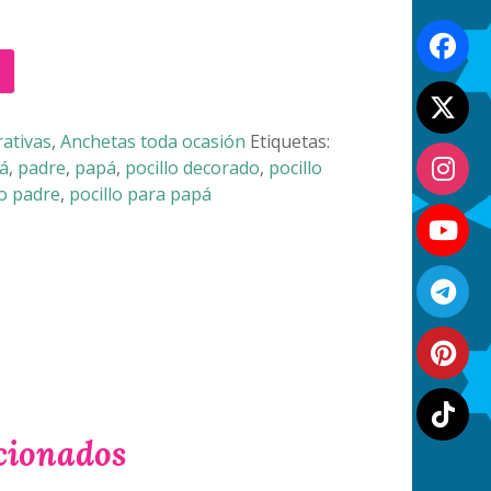
ativas
,
Anchetas toda ocasión
Etiquetas:
á
,
padre
,
papá
,
pocillo decorado
,
pocillo
lo padre
,
pocillo para papá
cionados