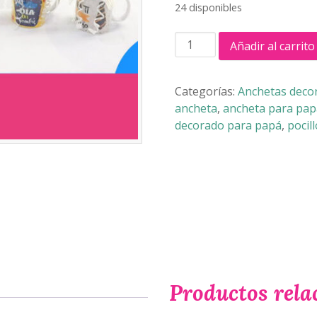
24 disponibles
POCILLO
Añadir al carrito
DECORADO
PARA
PAPÁ
Categorías:
Anchetas decor
cantidad
ancheta
,
ancheta para pap
decorado para papá
,
pocil
Productos rela