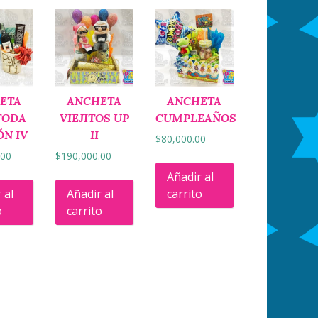
ETA
ANCHETA
ANCHETA
TODA
VIEJITOS UP
CUMPLEAÑOS
ÓN IV
II
$
80,000.00
.00
$
190,000.00
Añadir al
 al
Añadir al
carrito
o
carrito