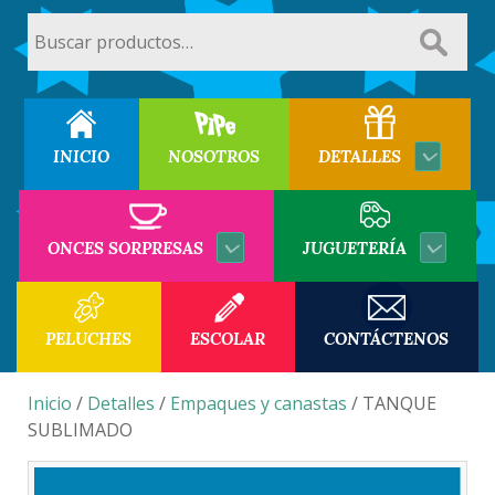
Buscar
por:
INICIO
NOSOTROS
DETALLES
ONCES SORPRESAS
JUGUETERÍA
PELUCHES
ESCOLAR
CONTÁCTENOS
Inicio
/
Detalles
/
Empaques y canastas
/ TANQUE
SUBLIMADO