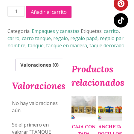
TANQUE
Añadir al carrito
SUBLIMADO
cantidad
Categoría:
Empaques y canastas
Etiquetas:
carrito
,
carro
,
carro tanque
,
regalo
,
regalo papá
,
regalo par
hombre
,
tanque
,
tanque en madera
,
taque decorado
Valoraciones (0)
Productos
relacionados
Valoraciones
No hay valoraciones
aún.
Sé el primero en
CAJA CON
ANCHETA
valorar “TANQUE
TAPA
POCILLOS