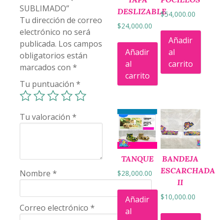
SUBLIMADO”
DESLIZABLE
$
54,000.00
Tu dirección de correo
$
24,000.00
electrónico no será
Añadir
publicada.
Los campos
Añadir
al
obligatorios están
al
carrito
marcados con
*
carrito
Tu puntuación
*
Tu valoración
*
TANQUE
BANDEJA
ESCARCHADA
Nombre
*
$
28,000.00
II
$
10,000.00
Añadir
Correo electrónico
*
al