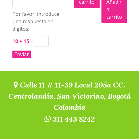
carrito
Añadir
al
Por favor, introduce
carrito
una respuesta en
dígitos:
10 + 15 =
Calle 11 # 11-39 Local 205a CC.
Centrolandia, San Victorino, Bogotá
Colombia
311 443 8242