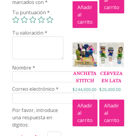
al
marcados con
*
Añadir
carrito
Tu puntuación
*
al
carrito
Tu valoración
*
Nombre
*
ANCHETA
CERVEZA
STITCH
EN LATA
Correo electrónico
*
$
244,000.00
$
20,000.00
Añadir
Añadir
Por favor, introduce
al
al
una respuesta en
carrito
carrito
dígitos: