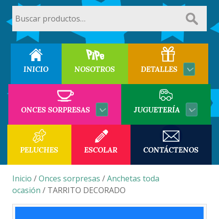
Buscar
por:
INICIO
NOSOTROS
DETALLES
ONCES SORPRESAS
JUGUETERÍA
PELUCHES
ESCOLAR
CONTÁCTENOS
Inicio
/
Onces sorpresas
/
Anchetas toda
ocasión
/ TARRITO DECORADO