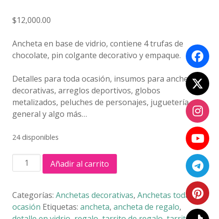
$
12,000.00
Ancheta en base de vidrio, contiene 4 trufas de
chocolate, pin colgante decorativo y empaque.
Detalles para toda ocasión, insumos para anchetas
decorativas, arreglos deportivos, globos
metalizados, peluches de personajes, juguetería
general y algo más…
24 disponibles
TARRITO
Añadir al carrito
DECORADO
cantidad
Categorías:
Anchetas decorativas
,
Anchetas toda
ocasión
Etiquetas:
ancheta
,
ancheta de regalo
,
detalle en vidrio
,
regalo
,
tarrito de regalo
,
tarrito de