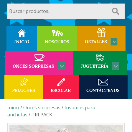
Buscar
por:
INICIO
NOSOTROS
DETALLES
ONCES SORPRESAS
JUGUETERÍA
PELUCHES
ESCOLAR
CONTÁCTENOS
Inicio
/
Onces sorpresas
/
Insumos para
anchetas
/ TRI PACK