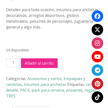
Detalles para toda ocasión, insumos para anchetas
decorativas, arreglos deportivos, globos
metalizados, peluches de personajes, juguetería
general y algo más…
24 disponibles
TRI
Añadir al carrito
PACK
cantidad
Categorías:
Accesorios y varios
,
Empaques y
canastas
,
Insumos para anchetas
Etiquetas:
cerveza
,
detalle
,
PACK
,
pack para cerveza
,
presente
,
regalo
,
TRES