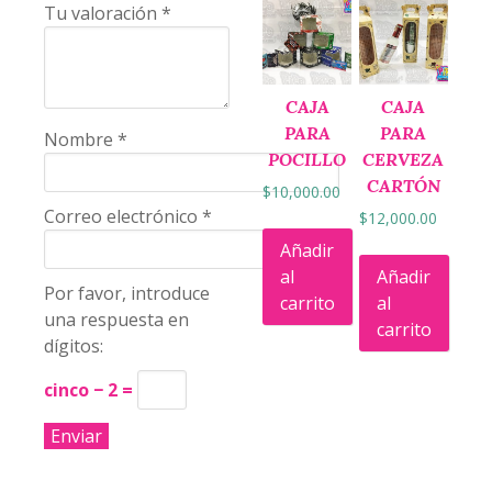
Tu valoración
*
CAJA
CAJA
PARA
PARA
Nombre
*
POCILLO
CERVEZA
CARTÓN
$
10,000.00
Correo electrónico
*
$
12,000.00
Añadir
al
Añadir
Por favor, introduce
carrito
al
una respuesta en
carrito
dígitos:
cinco − 2 =