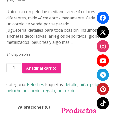
Unicornio en peluche mediano, viene 4 colores
diferentes, mide 40cm aproximadamente. Cada
unicornio se vende por separado.
Jugueteria, detalles para toda ocasión, insumos para
anchetas decorativas, arreglos deportivos, globos
metalizados, peluches y algo mas…
24 disponibles
UNICORNIO
Añadir al carrito
DE
PELUCHE
MEDIANO
Categoría:
Peluches
Etiquetas:
detalle
,
niña
,
peluche
,
cantidad
peluche unicornio
,
regalo
,
unicornio
Valoraciones (0)
Productos