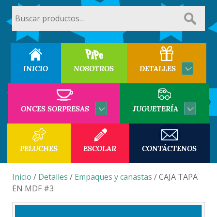
Buscar
por:
INICIO
NOSOTROS
DETALLES
ONCES SORPRESAS
JUGUETERÍA
PELUCHES
ESCOLAR
CONTÁCTENOS
Inicio
/
Detalles
/
Empaques y canastas
/ CAJA TAPA
EN MDF #3