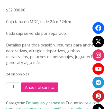
$
32,000.00
Caja tapa en MDF, mide 24cm*24cm.
Cada caja se vende por separado.
Detalles para toda ocasión, insumos para anchetas
decorativas, arreglos deportivos, globos
metalizados, peluches de personajes, juguetería
general y algo más…
24 disponibles
CAJA
Añadir al carrito
TAPA
EN
MDF
Categoría:
Empaques y canastas
Etiquetas:
caja con
#3
tapa
,
caja de madera
,
caja mdf
,
caja regalo
,
caja