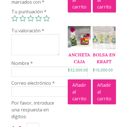
al
al
marcados con
*
carrito
carrito
Tu puntuación
*
Tu valoración
*
ANCHETA
BOLSA EN
CAJA
KRAFT
Nombre
*
$
32,000.00
$
10,000.00
Correo electrónico
*
Añadir
Añadir
al
al
carrito
carrito
Por favor, introduce
una respuesta en
dígitos: