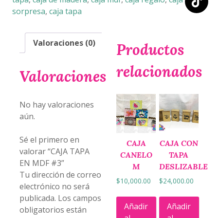
cantidad
sorpresa
,
caja tapa
Valoraciones (0)
Productos
relacionados
Valoraciones
No hay valoraciones
aún.
Sé el primero en
CAJA
CAJA CON
valorar “CAJA TAPA
CANELO
TAPA
EN MDF #3”
M
DESLIZABLE
Tu dirección de correo
$
10,000.00
$
24,000.00
electrónico no será
publicada.
Los campos
Añadir
Añadir
obligatorios están