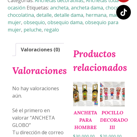
Categorías:
Anchetas decorativas
,
Anchetas toda
ocasión
Etiquetas:
ancheta
,
ancheta dama
,
chocolate
,
chocolatina
,
detalle
,
detalle dama
,
hermana
,
madre
,
mujer
,
obsequio
,
obsequio dama
,
obsequio para
mujer
,
peluche
,
regalo
Valoraciones (0)
Productos
relacionados
Valoraciones
No hay valoraciones
aún.
Sé el primero en
ANCHETA
POCILLO
valorar “ANCHETA
PARA
DECORADO
GLOBO”
HOMBRE
III
Tu dirección de correo
$
30,000.00
$
20,000.00