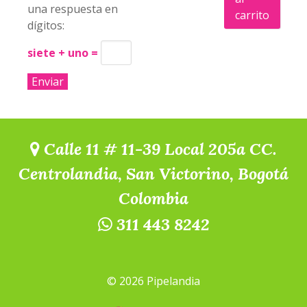
una respuesta en
carrito
dígitos:
siete + uno =
Calle 11 # 11-39 Local 205a CC.
Centrolandia, San Victorino, Bogotá
Colombia
311 443 8242
© 2026 Pipelandia