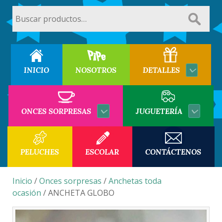
Buscar
por:
INICIO
NOSOTROS
DETALLES
ONCES SORPRESAS
JUGUETERÍA
PELUCHES
ESCOLAR
CONTÁCTENOS
Inicio
/
Onces sorpresas
/
Anchetas toda
ocasión
/ ANCHETA GLOBO