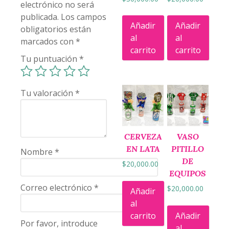
electrónico no será
publicada.
Los campos
Añadir
Añadir
obligatorios están
al
al
marcados con
*
carrito
carrito
Tu puntuación
*
Tu valoración
*
CERVEZA
VASO
EN LATA
PITILLO
Nombre
*
DE
$
20,000.00
EQUIPOS
Correo electrónico
*
$
20,000.00
Añadir
al
carrito
Añadir
Por favor, introduce
al